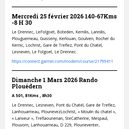
Mercredi 25 février 2026
140-67Kms
-8 H 30
Le Drennec, LeFolgoet, Boteden, Kernilis, Lannilis,
Plouguerneau, Guisseny, Kerlouan, Goulven, Rocher du
Kernic, Lochrist, Gare de Treflez, Pont du Chatel,
Lesneven, Le Folgoet, Le Drennec.
https://connect.garmin.com/modern/course/21799411
Dimanche 1 Mars 2026
R
ando
Plouédern
A 501, 81Kms , 8h30
Le Drennec, Lesneven, Pont du Chatel, Gare de Treflez,
Lanhouarneau, PlounevezLochrist, « Moulin du chatel »,
« Lanveur », Treflaounenan, SteCatherine, Mespaul,
Plouvorn, Lanhouarneau, D 229, Plouneventer,