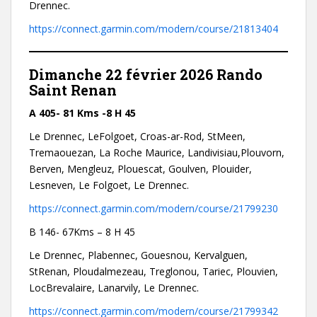
Drennec.
https://connect.garmin.com/modern/course/21813404
Dimanche 22 février 2026 Rando
Saint Renan
A 405- 81 Kms -8 H 45
Le Drennec, LeFolgoet, Croas-ar-Rod, StMeen,
Tremaouezan, La Roche Maurice, Landivisiau,Plouvorn,
Berven, Mengleuz, Plouescat, Goulven, Plouider,
Lesneven, Le Folgoet, Le Drennec.
https://connect.garmin.com/modern/course/21799230
B 146- 67Kms – 8 H 45
Le Drennec, Plabennec, Gouesnou, Kervalguen,
StRenan, Ploudalmezeau, Treglonou, Tariec, Plouvien,
LocBrevalaire, Lanarvily, Le Drennec.
https://connect.garmin.com/modern/course/21799342