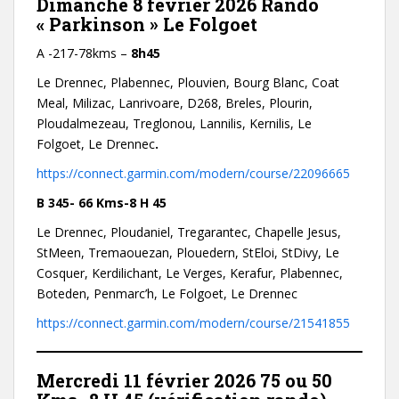
Dimanche 8 février 2026 Rando
« Parkinson » Le Folgoet
A -217-78kms –
8h45
Le Drennec, Plabennec, Plouvien, Bourg Blanc, Coat
Meal, Milizac, Lanrivoare, D268, Breles, Plourin,
Ploudalmezeau, Treglonou, Lannilis, Kernilis, Le
Folgoet, Le Drennec
.
https://connect.garmin.com/modern/course/22096665
B 345- 66 Kms-8 H 45
Le Drennec, Ploudaniel, Tregarantec, Chapelle Jesus,
StMeen, Tremaouezan, Plouedern, StEloi, StDivy, Le
Cosquer, Kerdilichant, Le Verges, Kerafur, Plabennec,
Boteden, Penmarc’h, Le Folgoet, Le Drennec
https://connect.garmin.com/modern/course/21541855
Mercredi 11 février 2026
75 ou 50