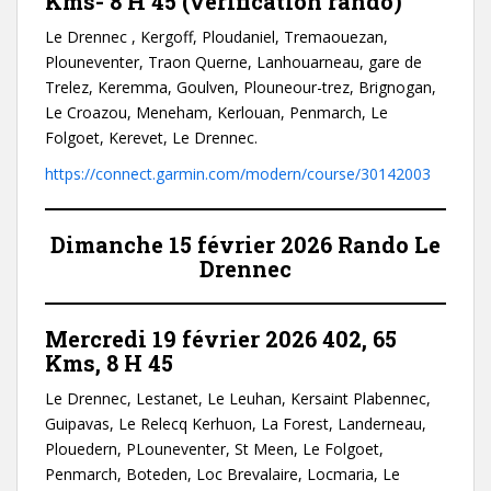
Kms- 8 H 45 (vérification rando)
Le Drennec , Kergoff, Ploudaniel, Tremaouezan,
Plouneventer, Traon Querne, Lanhouarneau, gare de
Trelez, Keremma, Goulven, Plouneour-trez, Brignogan,
Le Croazou, Meneham, Kerlouan, Penmarch, Le
Folgoet, Kerevet, Le Drennec.
https://connect.garmin.com/modern/course/30142003
Dimanche 15 février 2026
Rando Le
Drennec
Mercredi 19 février 2026
402, 65
Kms
,
8 H 45
Le Drennec, Lestanet, Le Leuhan, Kersaint Plabennec,
Guipavas, Le Relecq Kerhuon, La Forest, Landerneau,
Plouedern, PLouneventer, St Meen, Le Folgoet,
Penmarch, Boteden, Loc Brevalaire, Locmaria, Le