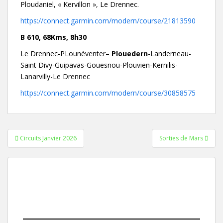
Ploudaniel, « Kervillon », Le Drennec.
https://connect.garmin.com/modern/course/21813590
B 610, 68Kms, 8h30
Le Drennec-PLounéventer
– Plouedern
-Landerneau-
Saint Divy-Guipavas-Gouesnou-Plouvien-Kernilis-
Lanarvilly-Le Drennec
https://connect.garmin.com/modern/course/30858575
Navigation
Circuits Janvier 2026
Sorties de Mars
de
l’article